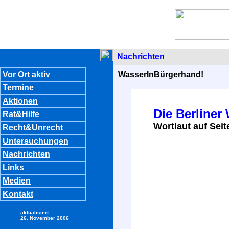
Nachrichten
Vor Ort aktiv
WasserInBürgerhand!
Termine
Aktionen
Die Berliner
Rat&Hilfe
Wortlaut auf Seit
Recht&Unrecht
Untersuchungen
Nachrichten
Links
Medien
Kontakt
aktualisiert:
26. November 2006