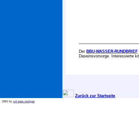
Der
BBU-WASSER-RUNDBRIEF
Daseinsvorsorge. Interessierte k
Zurück zur Startseite
2005 by
wd team stuttgart
xxl sicherheit