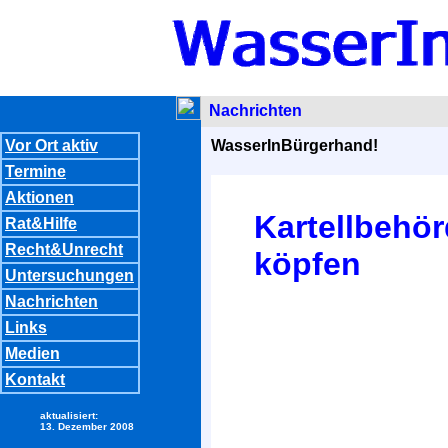
Nachrichten
Vor Ort aktiv
WasserInBürgerhand!
Termine
Aktionen
Kartellbehö
Rat&Hilfe
Recht&Unrecht
köpfen
Untersuchungen
Nachrichten
Links
Medien
Kontakt
aktualisiert:
13. Dezember 2008